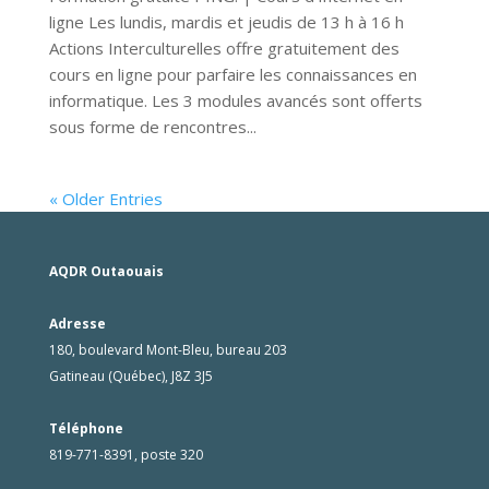
ligne Les lundis, mardis et jeudis de 13 h à 16 h
Actions Interculturelles offre gratuitement des
cours en ligne pour parfaire les connaissances en
informatique. Les 3 modules avancés sont offerts
sous forme de rencontres...
« Older Entries
AQDR Outaouais
Adresse
180, boulevard Mont-Bleu, bureau 203
Gatineau (Québec), J8Z 3J5
Téléphone
819-771-8391, poste 320